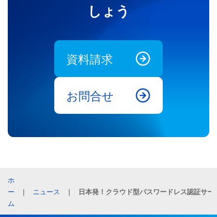
しょう
資料請求
お問合せ
ホ
ー
｜
ニュース
｜
日本発！クラウド型パス
ム