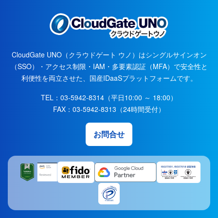
CloudGate UNO（クラウドゲート ウノ）はシングルサインオン
（SSO）・アクセス制限・IAM・多要素認証（MFA）で安全性と
利便性を両立させた、国産IDaaSプラットフォームです。
TEL：
03-5942-8314
（平日10:00 ～ 18:00）
FAX：
03-5942-8313
（24時間受付）
お問合せ