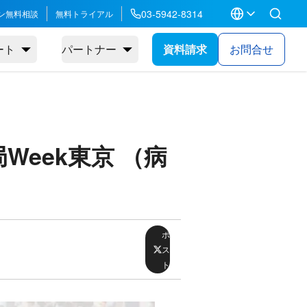
03-5942-8314
ン無料相談
無料トライアル
ート
パートナー
資料請求
お問合せ
eek東京 （病
ポ
ス
ト