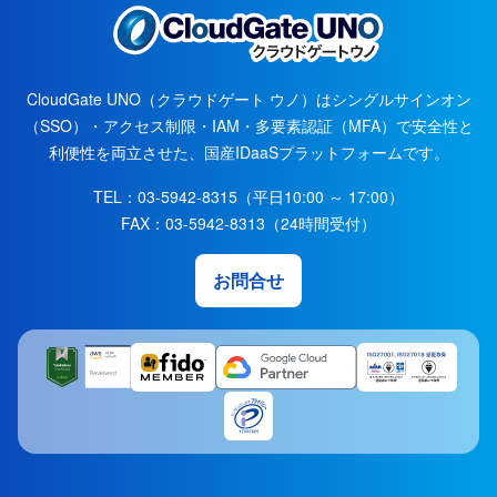
CloudGate UNO（クラウドゲート ウノ）はシングルサインオン
（SSO）・アクセス制限・IAM・多要素認証（MFA）で安全性と
利便性を両立させた、国産IDaaSプラットフォームです。
TEL：03-5942-8315（平日10:00 ～ 17:00）
FAX：03-5942-8313（24時間受付）
お問合せ