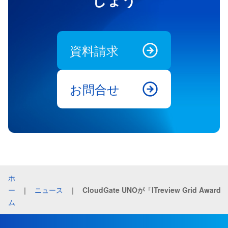
資料請求
お問合せ
ホ
ー
｜
ニュース
｜
CloudGate
ム