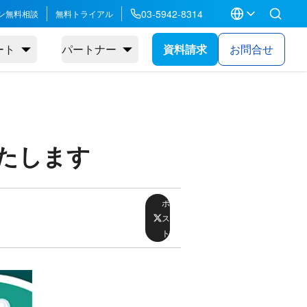
03-5942-8314
ン無料相談
無料トライアル
ート
パートナー
資料請求
お問合せ
いたします
ポ
ス
ト