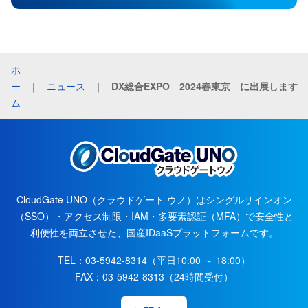
ホ
ー
｜
ニュース
｜
DX総合EXPO 2024春東京 に出展します
ム
CloudGate UNO（クラウドゲート ウノ）はシングルサインオン
（SSO）・アクセス制限・IAM・多要素認証（MFA）で安全性と
利便性を両立させた、国産IDaaSプラットフォームです。
TEL：
03-5942-8314
（平日10:00 ～ 18:00）
FAX：
03-5942-8313
（24時間受付）