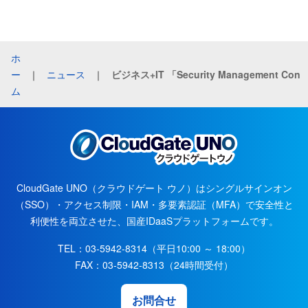
ホ
ー
｜
ニュース
｜
ム
CloudGate UNO（クラウドゲート ウノ）はシングルサインオン
（SSO）・アクセス制限・IAM・多要素認証（MFA）で安全性と
利便性を両立させた、国産IDaaSプラットフォームです。
TEL：
03-5942-8314
（平日10:00 ～ 18:00）
FAX：
03-5942-8313
（24時間受付）
お問合せ