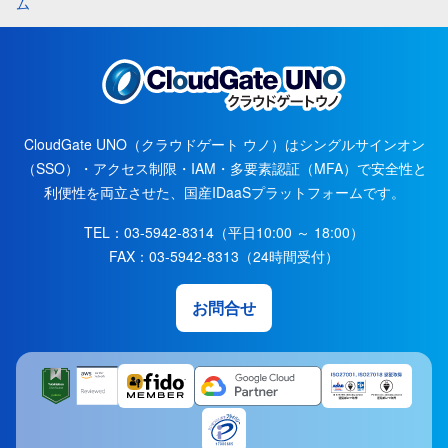
ム
CloudGate UNO（クラウドゲート ウノ）はシングルサインオン
（SSO）・アクセス制限・IAM・多要素認証（MFA）で安全性と
利便性を両立させた、国産IDaaSプラットフォームです。
TEL：
03-5942-8314
（平日10:00 ～ 18:00）
FAX：
03-5942-8313
（24時間受付）
お問合せ