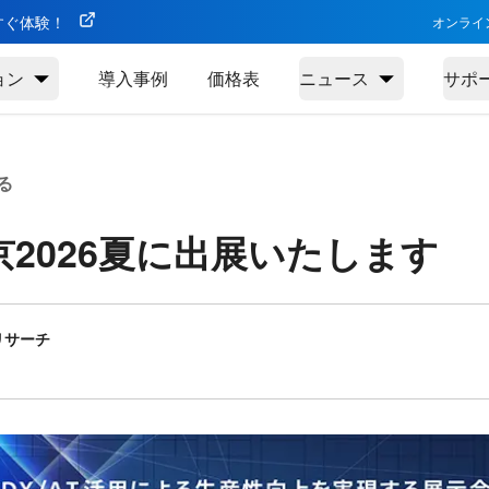
今すぐ体験！
オンライ
ョン
導入事例
価格表
ニュース
サポ
る
京2026夏に出展いたします
リサーチ