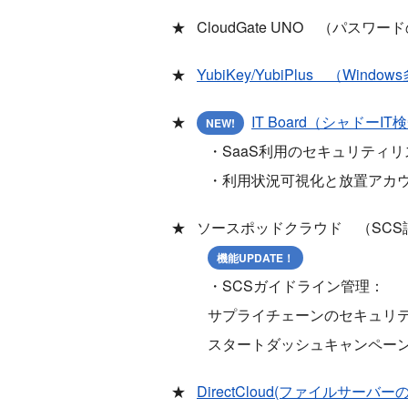
CloudGate UNO （パス
YubiKey/YubiPlus （
IT Board（シャド
NEW!
・SaaS利用のセキュリティ
・利用状況可視化と放置アカウ
ソースポッドクラウド （SC
機能UPDATE！
・SCSガイドライン管理：
サプライチェーンのセキュリ
スタートダッシュキャンペー
DirectCloud(ファイルサーバ