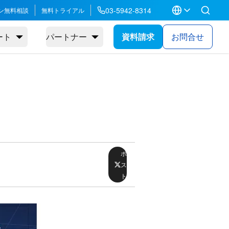
03-5942-8314
ン無料相談
無料トライアル
ート
パートナー
資料請求
お問合せ
ポ
ス
ト