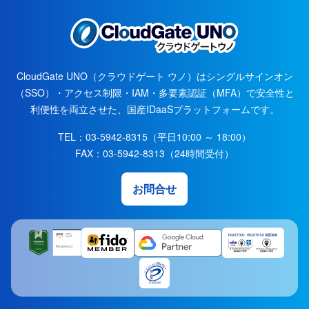
CloudGate UNO（クラウドゲート ウノ）はシングルサインオン
（SSO）・アクセス制限・IAM・多要素認証（MFA）で安全性と
利便性を両立させた、国産IDaaSプラットフォームです。
TEL：
03-5942-8315
（平日10:00 ～ 18:00）
FAX：
03-5942-8313
（24時間受付）
お問合せ