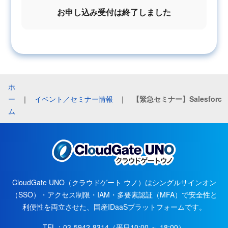
お申し込み受付は終了しました
ホ
ー
｜
イベント／セミナー情報
｜
ム
CloudGate UNO（クラウドゲート ウノ）はシングルサインオン
（SSO）・アクセス制限・IAM・多要素認証（MFA）で安全性と
利便性を両立させた、国産IDaaSプラットフォームです。
TEL：
03-5942-8314
（平日10:00 ～ 18:00）