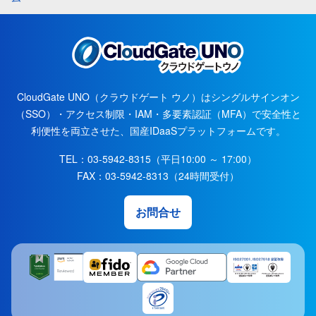
CloudGate UNO（クラウドゲート ウノ）はシングルサインオン
（SSO）・アクセス制限・IAM・多要素認証（MFA）で安全性と
利便性を両立させた、国産IDaaSプラットフォームです。
TEL：03-5942-8315（平日10:00 ～ 17:00）
FAX：03-5942-8313（24時間受付）
お問合せ