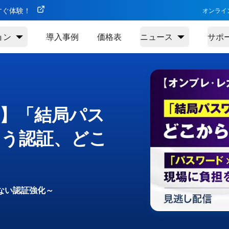
今すぐ体験！
オンライ
ョン
導入事例
価格表
ニュース
サポ
】「結局パス
まう認証、どこ
ない認証強化～