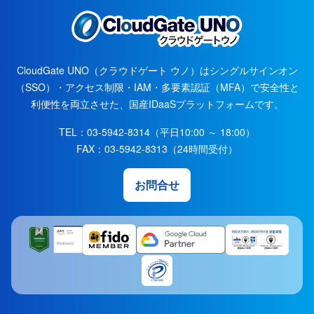
CloudGate UNO（クラウドゲート ウノ）はシングルサインオン
（SSO）・アクセス制限・IAM・多要素認証（MFA）で安全性と
利便性を両立させた、国産IDaaSプラットフォームです。
TEL：
03-5942-8314
（平日10:00 ～ 18:00）
FAX：
03-5942-8313
（24時間受付）
お問合せ