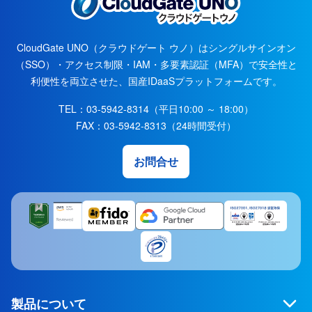
CloudGate UNO（クラウドゲート ウノ）はシングルサインオン
（SSO）・アクセス制限・IAM・多要素認証（MFA）で安全性と
利便性を両立させた、国産IDaaSプラットフォームです。
TEL：
03-5942-8314
（平日10:00 ～ 18:00）
FAX：
03-5942-8313
（24時間受付）
お問合せ
製品について