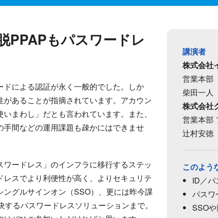
脱PPAPもパスワードレ
講演者
株式会社
営業本部
ードによる認証が永く一般的でした。しか
柴田一人
性があることが指摘されています。アカウン
株式会社
使いまわし」だとも言われています。また、
営業本部
の手間などの運用課題も疎かにはできませ
辻村安徳
スワードレス」のインフラに移行するステッ
このよう
ドレスでより利便性が高く、よりセキュリテ
ID／
シングルサインオン（SSO）、更には昨今課
パスワ
解決するパスワードレスソリューションまで。
SSO