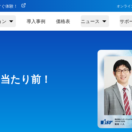
今すぐ体験！
オンライ
ョン
導入事例
価格表
ニュース
サポ
当たり前！