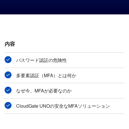
内容
パスワード認証の​危険性
多要素認証​（MFA）とは​何か
な​ぜ今、​MFAが​必要なのか
CloudGate UNOの​安全な​MFAソリューション