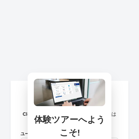
CloudGate UNO User Hub
に接続するには
体験ツアーへよう
サインオンしてください。
こそ!
ユーザー名