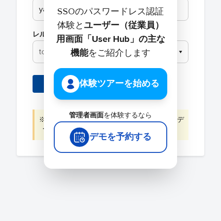
SSOのパスワードレス認証
体験と
ユーザー（従業員）
レルム
用画面「User Hub」の主な
機能
をご紹介します
▼
体験ツアーを始める
次へ
管理者画面
を体験するなら
※本画面はデモです。実際の認証情報や入力デ
ータが収集・保存されることはありません。
デモを予約する